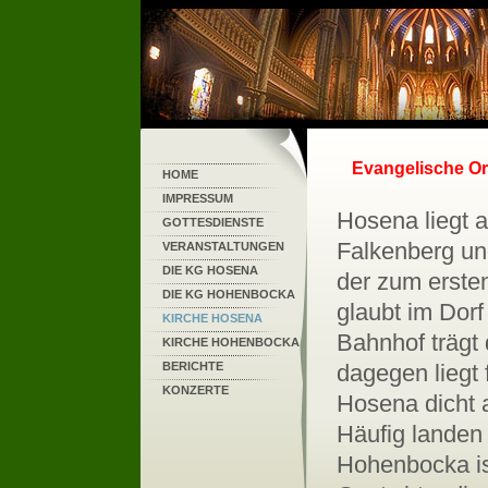
Evangelische O
HOME
IMPRESSUM
Hosena liegt am Schnittpunkt der Bahnlinien Horka-Falkenberg und Lübbenau-Kamenz. Der Reisende, der zum ersten Male auf dem Bahnhof aussteigt, glaubt im Dorf Hohenbocka zu sein denn der Bahnhof trägt diesen Namen, der Ort Hohenbocka dagegen liegt fast 3 km entfernt, während unser Dorf Hosena dicht am Bahnhof Hohenbocka gelegen ist. Häufig landen daher Fremde, deren Ziel Hohenbocka ist, bei uns – sehr zur Freude unserer Gastwirte, die diese Irrläufer gern aufklären und für ihren halbstündigen Fußmarsch stärken. Das Dorf Hosena, wendisch Hosny = Örtchen, bezw. Hozd = trockener Wald soll im Jahre 1575 68 Einwohner gehabt haben. Von dichtem Wald umgeben, befand sich hier ein herrschaftliches Vorwerk mit einer Schäferei und wenigen Waldarbeiterhäusern. 1774 werden bereits 13 Ganz- und Halbhufner, 6 Gärtner und 7 Häusler gezählt, und 1819 wohnten hier 36 Familien. In diesen alten Zeiten haben die Hosenaer nur etwas Ackerbau und Viehzucht getrieben, die Haupterwerbsquelle war für sie der Wald. Der Gemeinde stand das Aushütungs- und Holzleserecht in den königlichen Forsten zu. Um 1850 herum fing man mit dem Torfstich als Heizstoff an. Viele Fuhren Torf gingen in den folgenden Jahrzehnten in die benachbarten Städte. Von zahlreichen Katastrophen weiß die Chronik zu sagen: 8 schwere Feuersbrünste suchten unseren Ort heim, die letzte im Jahre 1888. 1896 wurde daraufhin eine freiwillige Feuerwehr gegründet und für rund 900 Mark eine Spritze angeschafft. Hagelunwetter vernichteten im Juni 1848 und im August 1860 sämtliche Feldfrüchte, bei diesem Unwetter wurden sogar Vögel und Hasen getötet. Ein Orkan riß im Dezember 1868 viele Scheunen, 3 Windmühlen und mehrere Tausend Bäume nieder. – Die Kriege 1866 und 1870/71 forderten kein einziges Opfer aus unserer Gemeinde, sämtliche 11, bezw. 20 Einberufenen kehrten unversehrt zurück. 1872 begann mit dem Eisenbahnbau für unseren Ort eine neue Periode. Am 31. März ging die erste Lokomotive von Ruhland nach Hosena. Auf dem Bahnhof – auf Verlangen des Grundherrn von Goetz. Hohenbocka, der seinen Grund und Boden zum Bau gab, Hohenbocka genannt – fand eine Feier statt, bei der Pastor Kubitz, Lauta, die Festansprache hielt und Lehrer Kleinschmidt mit den Schulkindern „Lobe den Herren“ sang. Die nunmehr vorhandenen Verkehrswege nach 4 Richtungen regten zur Ausbeutung des feinen weißen Quarzsandes an, der sich als vorzüglich geeignet zur Glasfabrikation erwies. 1874 wurde die erste Sandgrube eröffnet, der bis 1911 4 weitere folgten. Der Sand wurde und wird in alle Welt verschickt und seit 1907- Gründung der Glasfabrik von Streit - am Ort selbst verarbeitet. 1814 wurde das erste Schulhaus erbaut, 1857 brannte es mit einem großen Teil der Dorfes nieder: schon am 24. Oktober 1858 konnte Pastor Markus, Lauta, den Neubau
GOTTESDIENSTE
VERANSTALTUNGEN
DIE KG HOSENA
DIE KG HOHENBOCKA
KIRCHE HOSENA
KIRCHE HOHENBOCKA
BERICHTE
KONZERTE